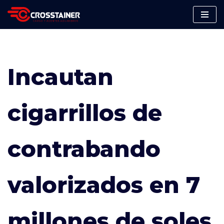
Saltar
al
contenido
Incautan
cigarrillos de
contrabando
valorizados en 7
millones de soles